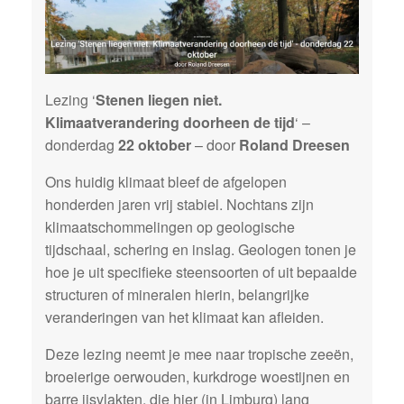
Lezing ‘
Stenen liegen niet.
Klimaatverandering doorheen de tijd
‘ –
donderdag
22 oktober
– door
Roland Dreesen
Ons huidig klimaat bleef de afgelopen
honderden jaren vrij stabiel. Nochtans zijn
klimaatschommelingen op geologische
tijdschaal, schering en inslag. Geologen tonen je
hoe je uit specifieke steensoorten of uit bepaalde
structuren of mineralen hierin, belangrijke
veranderingen van het klimaat kan afleiden.
Deze lezing neemt je mee naar tropische zeeën,
broeierige oerwouden, kurkdroge woestijnen en
barre ijsvlakten, die hier (in Limburg) lang