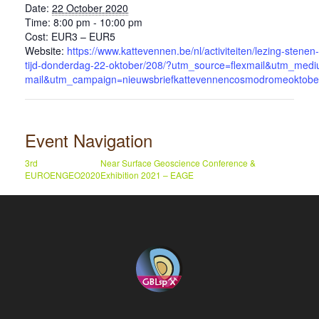
Date:
22 October 2020
Time:
8:00 pm - 10:00 pm
Cost:
EUR3 – EUR5
Website:
https://www.kattevennen.be/nl/activiteiten/lezing-stene
tijd-donderdag-22-oktober/208/?utm_source=flexmail&utm_med
mail&utm_campaign=nieuwsbriefkattevennencosmodromeoktobe
Event Navigation
3rd
Near Surface Geoscience Conference &
EUROENGEO2020
Exhibition 2021 – EAGE