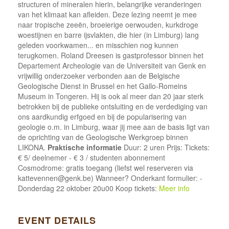
structuren of mineralen hierin, belangrijke veranderingen
van het klimaat kan afleiden. Deze lezing neemt je mee
naar tropische zeeën, broeierige oerwouden, kurkdroge
woestijnen en barre ijsvlakten, die hier (in Limburg) lang
geleden voorkwamen... en misschien nog kunnen
terugkomen. Roland Dreesen is gastprofessor binnen het
Departement Archeologie van de Universiteit van Genk en
vrijwillig onderzoeker verbonden aan de Belgische
Geologische Dienst in Brussel en het Gallo-Romeins
Museum in Tongeren. Hij is ook al meer dan 20 jaar sterk
betrokken bij de publieke ontsluiting en de verdediging van
ons aardkundig erfgoed en bij de popularisering van
geologie o.m. in Limburg, waar jij mee aan de basis ligt van
de oprichting van de Geologische Werkgroep binnen
LIKONA.
Praktische informatie
Duur: 2 uren Prijs: Tickets:
€ 5/ deelnemer - € 3 / studenten abonnement
Cosmodrome: gratis toegang (liefst wel reserveren via
kattevennen@genk.be) Wanneer? Onderkant formulier: -
Donderdag 22 oktober 20u00 Koop tickets:
Meer info
EVENT DETAILS